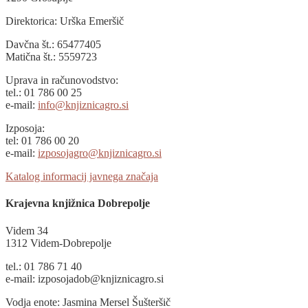
Direktorica: Urška Emeršič
Davčna št.: 65477405
Matična št.: 5559723
Uprava in računovodstvo:
tel.: 01 786 00 25
e-mail:
info@knjiznicagro.si
Izposoja:
tel: 01 786 00 20
e-mail:
izposojagro@knjiznicagro.si
Katalog informacij javnega značaja
Krajevna knjižnica Dobrepolje
Videm 34
1312 Videm-Dobrepolje
tel.: 01 786 71 40
e-mail: izposojadob@knjiznicagro.si
Vodja enote: Jasmina Mersel Šušteršič