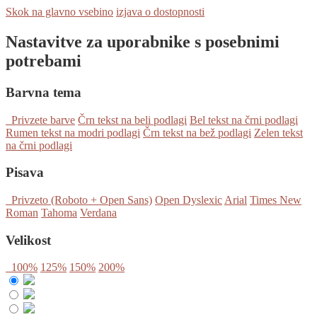
Skok na glavno vsebino
izjava o dostopnosti
Nastavitve za uporabnike s posebnimi
potrebami
Barvna tema
Privzete barve
Črn tekst na beli podlagi
Bel tekst na črni podlagi
Rumen tekst na modri podlagi
Črn tekst na bež podlagi
Zelen tekst
na črni podlagi
Pisava
Privzeto (Roboto + Open Sans)
Open Dyslexic
Arial
Times New
Roman
Tahoma
Verdana
Velikost
100%
125%
150%
200%