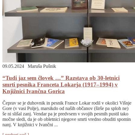
09.05.2024
Maruša Pušnik
“Tudi jaz sem človek …” Razstava ob 30-letnici
smrti pesnika Franceta Lokarja (1917–1994) v
Knjižnici Ivančna Gorica
Čeprav se je duhovnik in pesnik France Lokar rodil v okolici Višnje
Gore (v vasi Polje), marsikdo od naših občanov (širše pa sploh ne)
še ni slišal zanj. Vendar pa je predvsem v svojih pesmih pustil tako
močne sledi, da je ob obletnici njegove smrti vredno obuditi spomin
nanj. V knjižnici v Ivančni ...
[ preberi več ]