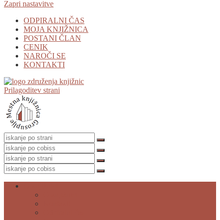
Zapri nastavitve
ODPIRALNI ČAS
MOJA KNJIŽNICA
POSTANI ČLAN
CENIK
NAROČI SE
KONTAKTI
Prilagoditev strani
O knjižnici
O knjižnici
Kontakti
Odpiralni čas