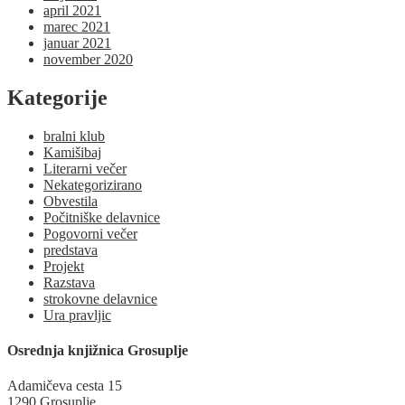
april 2021
marec 2021
januar 2021
november 2020
Kategorije
bralni klub
Kamišibaj
Literarni večer
Nekategorizirano
Obvestila
Počitniške delavnice
Pogovorni večer
predstava
Projekt
Razstava
strokovne delavnice
Ura pravljic
Osrednja knjižnica Grosuplje
Adamičeva cesta 15
1290 Grosuplje