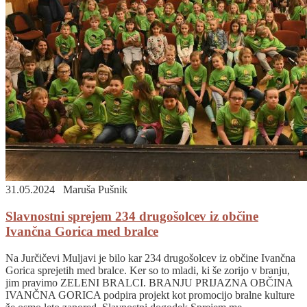
31.05.2024
Maruša Pušnik
Slavnostni sprejem 234 drugošolcev iz občine
Ivančna Gorica med bralce
Na Jurčičevi Muljavi je bilo kar 234 drugošolcev iz občine Ivančna
Gorica sprejetih med bralce. Ker so to mladi, ki še zorijo v branju,
jim pravimo ZELENI BRALCI. BRANJU PRIJAZNA OBČINA
IVANČNA GORICA podpira projekt kot promocijo bralne kulture