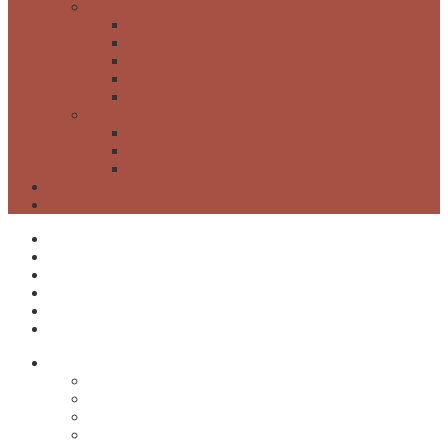
Portali
Dlib
Kamra
Obrazi slovenskih pokrajin
Dobre knjige
Knjižnice.si
E-storitve
Cobiss+
Moja knjižnica
Spletni vpis
Novice
Cobiss+
ODPIRALNI ČAS
MOJA KNJIŽNICA
POSTANI ČLAN
CENIK
NAROČI SE
KONTAKTI
O knjižnici
O knjižnici
Kontakti
Odpiralni čas
Cenik