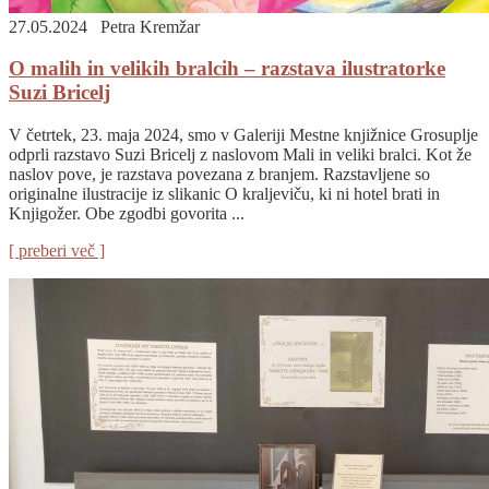
27.05.2024
Petra Kremžar
O malih in velikih bralcih – razstava ilustratorke
Suzi Bricelj
V četrtek, 23. maja 2024, smo v Galeriji Mestne knjižnice Grosuplje
odprli razstavo Suzi Bricelj z naslovom Mali in veliki bralci. Kot že
naslov pove, je razstava povezana z branjem. Razstavljene so
originalne ilustracije iz slikanic O kraljeviču, ki ni hotel brati in
Knjigožer. Obe zgodbi govorita ...
[ preberi več ]