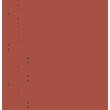
Cenik
Katalog informacij javnega značaja
Hišni red
Izposoja
Izposoja gradiva
Rezervacije/podaljšanje gradiva
Medknjižnična izposoja
Priporočamo
Novosti
Predlogi za nakup
Dogodki
Dejavnosti
Bibliopedagoška in andragoška dejavnost
Odrasli
Otroci
Domoznanstvo
Projekti
Srečava se v knjižnici
Playful Paradigm
Lokalno
Domoznanska zbirka občin
Zbornik občin Grosuplje, Ivančna Gorica, Dobrepolje
Lokalni časopisi
Glasilo Zmaj
Grosupeljski odmevi