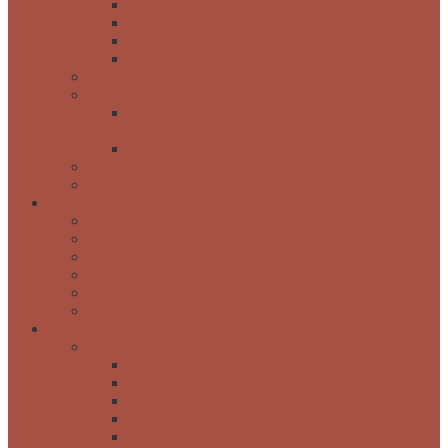
Klasje
Naš kraj
Naša skupnost
Novičar
Razglednice iz naših krajev
Domoznanski portali
Kamra – digitalna kulturna dediščina slovenskih
pokrajin
Obrazi slovenskih pokrajin
Jurčičevo leto 2021
Prispevki
Druge storitve
Galerija
Koščakova soba
Čitalnica in študijska soba
Kotički za učenje in sprostitev
Najem prostorov
Uporaba osebnih računalnikov
E-viri
E-gradivo
Audibook
Baza slovenskih filmov (BSF)
COBISS Ela
EBSCOhost
PressReader