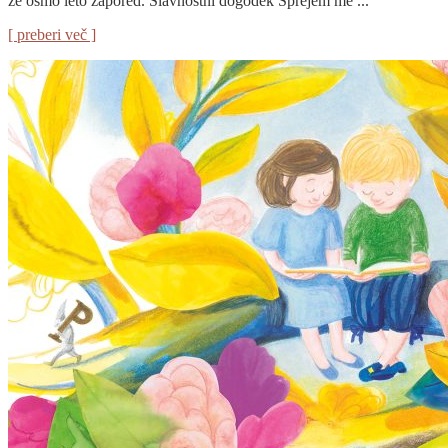
že osmo leto zapored. Slavnostni dogodek Sprejem me ...
[ preberi več ]