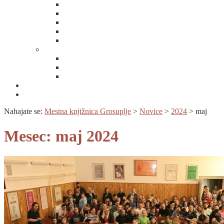
Dlib
Kamra
Obrazi slovenskih pokrajin
Dobre knjige
Knjižnice.si
E-storitve
Cobiss+
Moja knjižnica
Spletni vpis
Novice
Cobiss+
Nahajate se:
Mestna knjižnica Grosuplje
>
Novice
>
2024
>
maj
Mesec: maj 2024