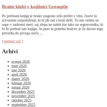
Bralni klubi v knjižnici Grosuplje
Po prebrani knjigi je bralec pogosto zelo prežet z vtisi, čustvi in
izzvanimi razpoloženji, ki bi jih rad s kom delil. To mu vedno ne
uspe v zadostni meri, saj zlepa ne naleti kar tako na sogovornika, ki
bi že prebral isto knjigo. In prav ta potreba bralcev je že davno tega
privedla do prvega sreča ...
[ preberi več ]
Arhivi
avgust 2026
junij 2026
maj 2026
april 2026
marec 2026
februar 2026
januar 2026
december 2025
november 2025
oktober 2025
september 2025