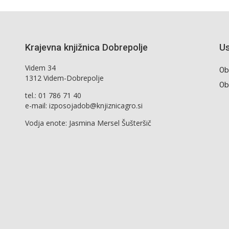
Krajevna knjižnica Dobrepolje
Us
Videm 34
Ob
1312 Videm-Dobrepolje
Ob
tel.: 01 786 71 40
e-mail: izposojadob@knjiznicagro.si
Vodja enote: Jasmina Mersel Šušteršič