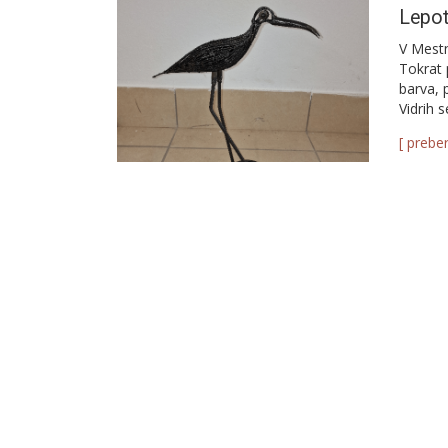
Lepot
V Mestn
Tokrat 
barva, 
Vidrih 
[ preber