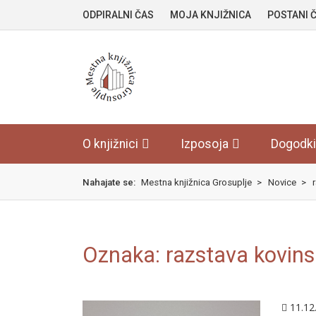
Skok
izjava
ODPIRALNI ČAS
MOJA KNJIŽNICA
POSTANI 
na
o
glavno
dostopnosti
vsebino
O knjižnici
Izposoja
Dogodki
Nahajate se:
Mestna knjižnica Grosuplje
>
Novice
>
Oznaka:
razstava kovins
11.1