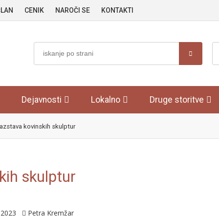
ČLAN
CENIK
NAROČI SE
KONTAKTI
Dejavnosti
Lokalno
Druge storitve
razstava kovinskih skulptur
kih skulptur
2.2023
Petra Kremžar