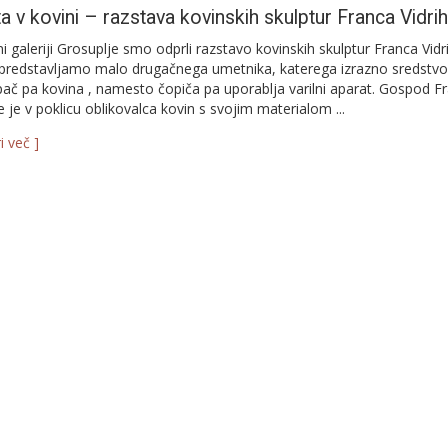
a v kovini – razstava kovinskih skulptur Franca Vidri
i galeriji Grosuplje smo odprli razstavo kovinskih skulptur Franca Vidr
predstavljamo malo drugačnega umetnika, katerega izrazno sredstvo
pač pa kovina , namesto čopiča pa uporablja varilni aparat. Gospod F
se je v poklicu oblikovalca kovin s svojim materialom ...
i več ]