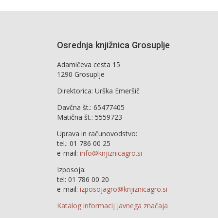
Osrednja knjižnica Grosuplje
Adamičeva cesta 15
1290 Grosuplje
Direktorica: Urška Emeršič
Davčna št.: 65477405
Matična št.: 5559723
Uprava in računovodstvo:
tel.: 01 786 00 25
e-mail:
info@knjiznicagro.si
Izposoja:
tel: 01 786 00 20
e-mail:
izposojagro@knjiznicagro.si
Katalog informacij javnega značaja