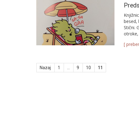
Preds
Knjižni
besed, 
Stični.
otroke, 
[ preber
Številčenje
Nazaj
1
…
9
10
11
prispevkov