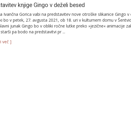
tavitev knjige Gingo v deželi besed
ca Ivančna Gorica vabi na predstavitev nove otroške slikanice Gingo v 
ki bo v petek, 27. avgusta 2021, ob 18. uri v kulturnem domu v Šentvid
 Glavni junak Gingo bo v obliki ročne lutke preko »jezične« animacije z
starši pa bodo na predstavitvi pr ...
i več ]