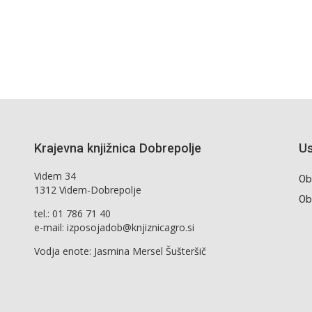
Krajevna knjižnica Dobrepolje
Us
Videm 34
Ob
1312 Videm-Dobrepolje
Ob
tel.: 01 786 71 40
e-mail: izposojadob@knjiznicagro.si
Vodja enote: Jasmina Mersel Šušteršič