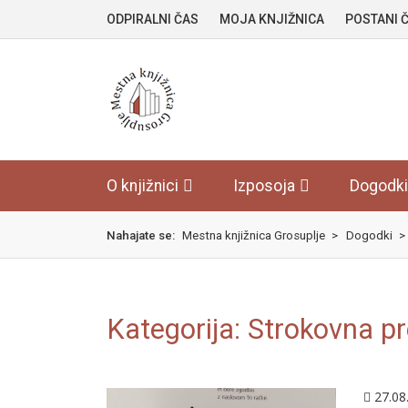
Skok
izjava
ODPIRALNI ČAS
MOJA KNJIŽNICA
POSTANI 
na
o
glavno
dostopnosti
vsebino
O knjižnici
Izposoja
Dogodki
Nahajate se:
Mestna knjižnica Grosuplje
>
Dogodki
>
Kategorija:
Strokovna pr
27.08