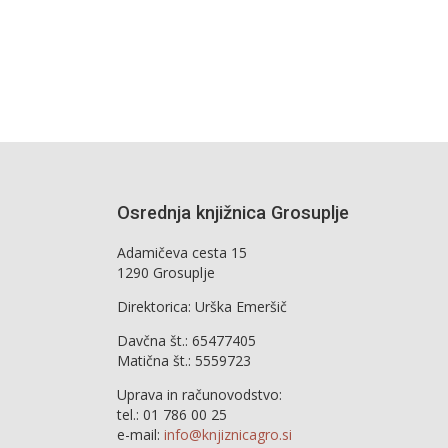
Osrednja knjižnica Grosuplje
Adamičeva cesta 15
1290 Grosuplje
Direktorica: Urška Emeršič
Davčna št.: 65477405
Matična št.: 5559723
Uprava in računovodstvo:
tel.: 01 786 00 25
e-mail:
info@knjiznicagro.si