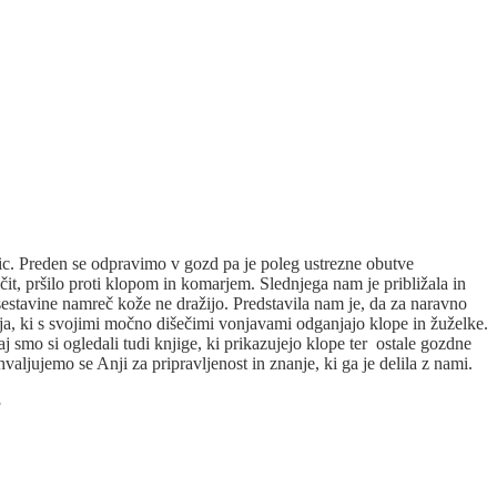
ic. Preden se odpravimo v gozd pa je poleg ustrezne obutve
čit, pršilo proti klopom in komarjem. Slednjega nam je približala in
sestavine namreč kože ne dražijo. Predstavila nam je, da za naravno
a, ki s svojimi močno dišečimi vonjavami odganjajo klope in žuželke.
j smo si ogledali tudi knjige, ki prikazujejo klope ter ostale gozdne
valjujemo se Anji za pripravljenost in znanje, ki ga je delila z nami.