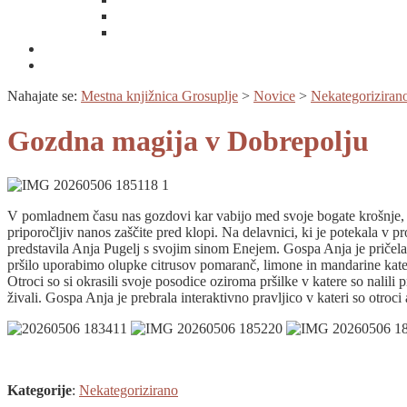
Moja knjižnica
Spletni vpis
Novice
Cobiss+
Nahajate se:
Mestna knjižnica Grosuplje
>
Novice
>
Nekategoriziran
Gozdna magija v Dobrepolju
V pomladnem času nas gozdovi kar vabijo med svoje bogate krošnje, k
priporočljiv nanos zaščite pred klopi. Na delavnici, ki je potekala v 
predstavila Anja Pugelj s svojim sinom Enejem. Gospa Anja je pričela 
pršilo uporabimo olupke citrusov pomaranč, limone in mandarine kate
Otroci so si okrasili svoje posodice oziroma pršilke v katere so nalili
živali. Gospa Anja je prebrala interaktivno pravljico v kateri so otroc
Kategorije
:
Nekategorizirano