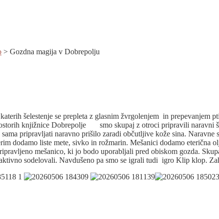
o
>
Gozdna magija v Dobrepolju
aterih šelestenje se prepleta z glasnim žvrgolenjem in prepevanjem pt
prostorih knjižnice Dobrepolje smo skupaj z otroci pripravili naravni š
sama pripravljati naravno prišilo zaradi občutljive kože sina. Naravne 
rim dodamo liste mete, sivko in rožmarin. Mešanici dodamo eterična olj
 pripravljeno mešanico, ki jo bodo uporabljali pred obiskom gozda. Skupa
i aktivno sodelovali. Navdušeno pa smo se igrali tudi igro Klip klop. Zah