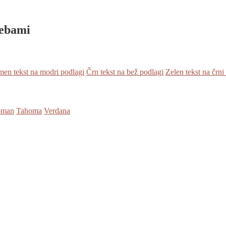
rebami
en tekst na modri podlagi
Črn tekst na bež podlagi
Zelen tekst na črni
oman
Tahoma
Verdana