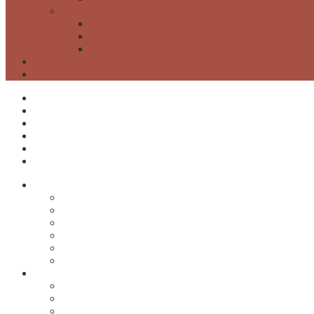
E-storitve
Cobiss+
Moja knjižnica
Spletni vpis
Novice
Cobiss+
ODPIRALNI ČAS
MOJA KNJIŽNICA
POSTANI ČLAN
CENIK
NAROČI SE
KONTAKTI
O knjižnici
O knjižnici
Kontakti
Odpiralni čas
Cenik
Katalog informacij javnega značaja
Hišni red
Izposoja
Izposoja gradiva
Rezervacije/podaljšanje gradiva
Medknjižnična izposoja