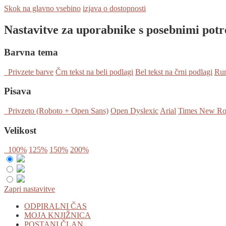
Skok na glavno vsebino
izjava o dostopnosti
Nastavitve za uporabnike s posebnimi pot
Barvna tema
Privzete barve
Črn tekst na beli podlagi
Bel tekst na črni podlagi
Rum
Pisava
Privzeto (Roboto + Open Sans)
Open Dyslexic
Arial
Times New R
Velikost
100%
125%
150%
200%
Zapri nastavitve
ODPIRALNI ČAS
MOJA KNJIŽNICA
POSTANI ČLAN