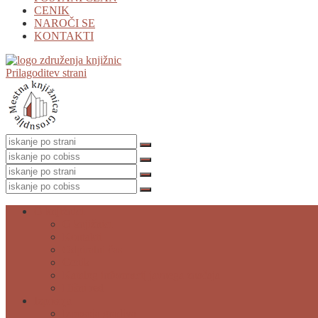
CENIK
NAROČI SE
KONTAKTI
Prilagoditev strani
O knjižnici
O knjižnici
Kontakti
Odpiralni čas
Cenik
Katalog informacij javnega značaja
Hišni red
Izposoja
Izposoja gradiva