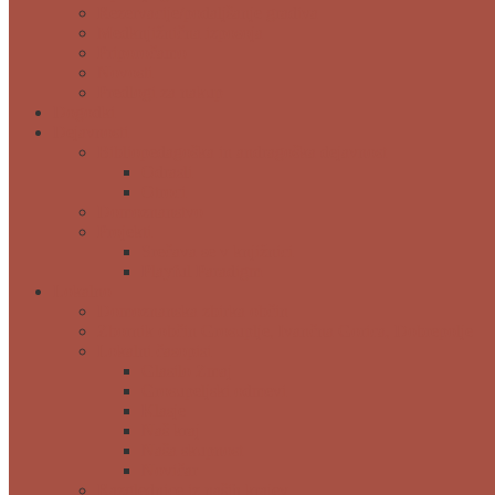
Rezervacije/podaljšanje gradiva
Medknjižnična izposoja
Priporočamo
Novosti
Predlogi za nakup
Dogodki
Dejavnosti
Bibliopedagoška in andragoška dejavnost
Odrasli
Otroci
Domoznanstvo
Projekti
Srečava se v knjižnici
Playful Paradigm
Lokalno
Domoznanska zbirka občin
Zbornik občin Grosuplje, Ivančna Gorica, Dobrepolje
Lokalni časopisi
Glasilo Zmaj
Grosupeljski odmevi
Klasje
Naš kraj
Naša skupnost
Novičar
Razglednice iz naših krajev