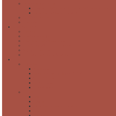
Domoznanski portali
Kamra – digitalna kulturna dediščina slovenskih p
Obrazi slovenskih pokrajin
Jurčičevo leto 2021
Prispevki
Druge storitve
Galerija
Koščakova soba
Čitalnica in študijska soba
Kotički za učenje in sprostitev
Najem prostorov
Uporaba osebnih računalnikov
E-viri
E-gradivo
Audibook
Baza slovenskih filmov (BSF)
COBISS Ela
EBSCOhost
PressReader
Portali
Dlib
Kamra
Obrazi slovenskih pokrajin
Dobre knjige
Knjižnice.si