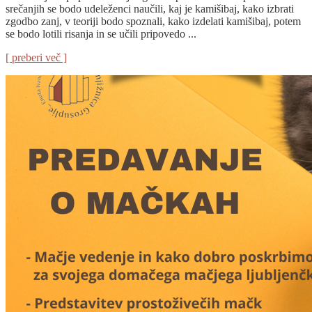
srečanjih se bodo udeleženci naučili, kaj je kamišibaj, kako izbrati
zgodbo zanj, v teoriji bodo spoznali, kako izdelati kamišibaj, potem
se bodo lotili risanja in se učili pripovedo ...
[ preberi več ]