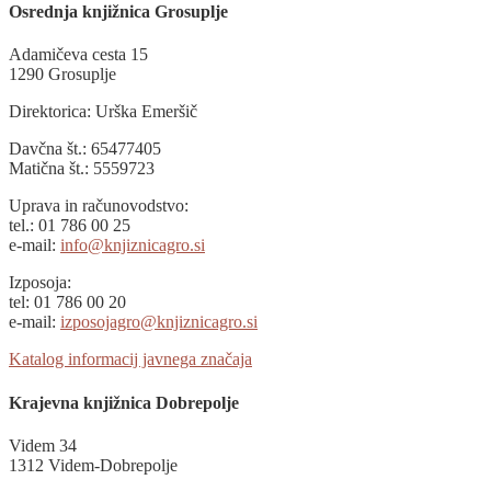
Osrednja knjižnica Grosuplje
Adamičeva cesta 15
1290 Grosuplje
Direktorica: Urška Emeršič
Davčna št.: 65477405
Matična št.: 5559723
Uprava in računovodstvo:
tel.: 01 786 00 25
e-mail:
info@knjiznicagro.si
Izposoja:
tel: 01 786 00 20
e-mail:
izposojagro@knjiznicagro.si
Katalog informacij javnega značaja
Krajevna knjižnica Dobrepolje
Videm 34
1312 Videm-Dobrepolje