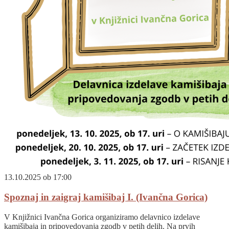
13.10.2025 ob 17:00
Spoznaj in zaigraj kamišibaj I. (Ivančna Gorica)
V Knjižnici Ivančna Gorica organiziramo delavnico izdelave
kamišibaja in pripovedovanja zgodb v petih delih. Na prvih