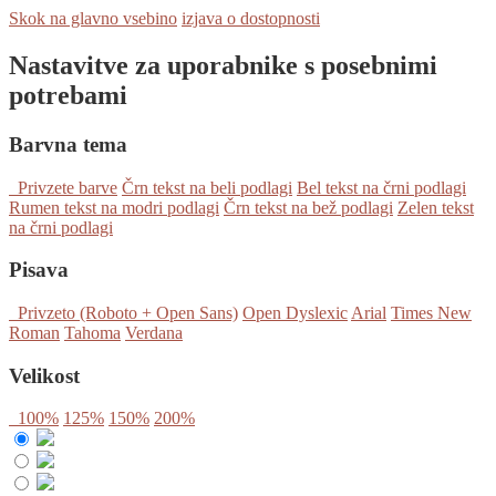
Skok na glavno vsebino
izjava o dostopnosti
Nastavitve za uporabnike s posebnimi
potrebami
Barvna tema
Privzete barve
Črn tekst na beli podlagi
Bel tekst na črni podlagi
Rumen tekst na modri podlagi
Črn tekst na bež podlagi
Zelen tekst
na črni podlagi
Pisava
Privzeto (Roboto + Open Sans)
Open Dyslexic
Arial
Times New
Roman
Tahoma
Verdana
Velikost
100%
125%
150%
200%