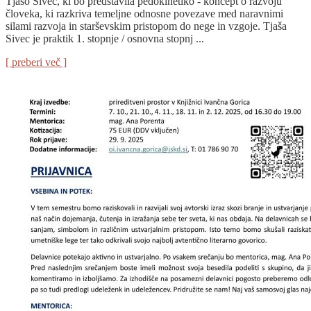
Tjašo Sivec, ki bo predstavila pedokinetiko - koncept o razvoju
človeka, ki razkriva temeljne odnosne povezave med naravnimi
silami razvoja in starševskim pristopom do nege in vzgoje. Tjaša
Sivec je praktik 1. stopnje / osnovna stopnj ...
[ preberi več ]