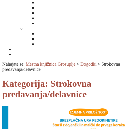
Dlib
Kamra
Obrazi slovenskih pokrajin
Dobre knjige
Knjižnice.si
E-storitve
Cobiss+
Moja knjižnica
Spletni vpis
Novice
Cobiss+
Nahajate se:
Mestna knjižnica Grosuplje
>
Dogodki
>
Strokovna
predavanja/delavnice
Kategorija:
Strokovna
predavanja/delavnice