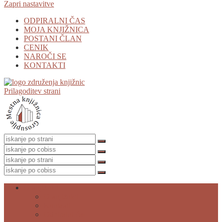
Zapri nastavitve
ODPIRALNI ČAS
MOJA KNJIŽNICA
POSTANI ČLAN
CENIK
NAROČI SE
KONTAKTI
Prilagoditev strani
O knjižnici
O knjižnici
Kontakti
Odpiralni čas