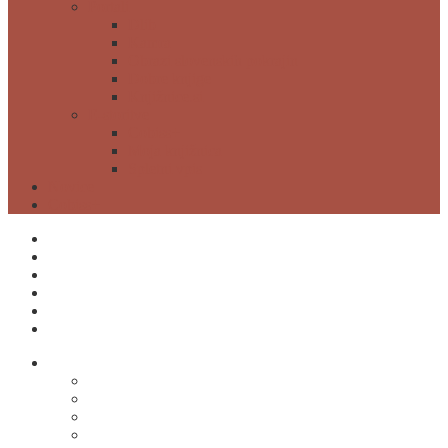
Portali
Dlib
Kamra
Obrazi slovenskih pokrajin
Dobre knjige
Knjižnice.si
E-storitve
Cobiss+
Moja knjižnica
Spletni vpis
Novice
Cobiss+
ODPIRALNI ČAS
MOJA KNJIŽNICA
POSTANI ČLAN
CENIK
NAROČI SE
KONTAKTI
O knjižnici
O knjižnici
Kontakti
Odpiralni čas
Cenik