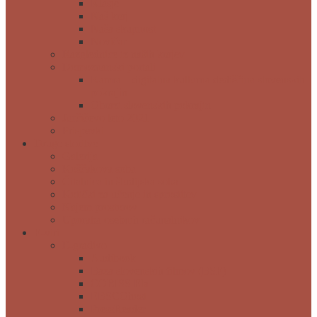
Klasje
Naš kraj
Naša skupnost
Novičar
Razglednice iz naših krajev
Domoznanski portali
Kamra – digitalna kulturna dediščina slovenskih
pokrajin
Obrazi slovenskih pokrajin
Jurčičevo leto 2021
Prispevki
Druge storitve
Galerija
Koščakova soba
Čitalnica in študijska soba
Kotički za učenje in sprostitev
Najem prostorov
Uporaba osebnih računalnikov
E-viri
E-gradivo
Audibook
Baza slovenskih filmov (BSF)
COBISS Ela
EBSCOhost
PressReader