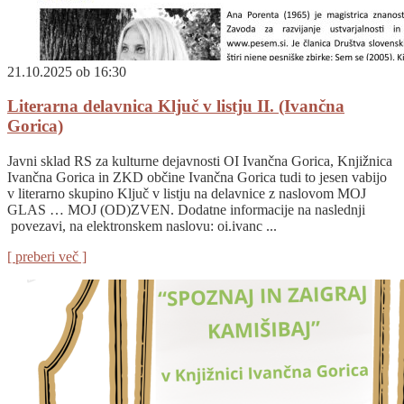
21.10.2025 ob 16:30
Literarna delavnica Ključ v listju II. (Ivančna
Gorica)
Javni sklad RS za kulturne dejavnosti OI Ivančna Gorica, Knjižnica
Ivančna Gorica in ZKD občine Ivančna Gorica tudi to jesen vabijo
v literarno skupino Ključ v listju na delavnice z naslovom MOJ
GLAS … MOJ (OD)ZVEN. Dodatne informacije na naslednji
povezavi, na elektronskem naslovu: oi.ivanc ...
[ preberi več ]