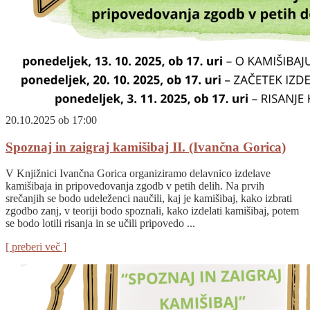
20.10.2025 ob 17:00
Spoznaj in zaigraj kamišibaj II. (Ivančna Gorica)
V Knjižnici Ivančna Gorica organiziramo delavnico izdelave
kamišibaja in pripovedovanja zgodb v petih delih. Na prvih
srečanjih se bodo udeleženci naučili, kaj je kamišibaj, kako izbrati
zgodbo zanj, v teoriji bodo spoznali, kako izdelati kamišibaj, potem
se bodo lotili risanja in se učili pripovedo ...
[ preberi več ]