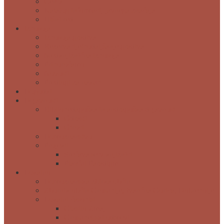
Cenik
Katalog informacij javnega značaja
Hišni red
Izposoja
Izposoja gradiva
Rezervacije/podaljšanje gradiva
Medknjižnična izposoja
Priporočamo
Novosti
Predlogi za nakup
Dogodki
Dejavnosti
Bibliopedagoška in andragoška dejavnost
Odrasli
Otroci
Domoznanstvo
Projekti
Srečava se v knjižnici
Playful Paradigm
Lokalno
Domoznanska zbirka občin
Zbornik občin Grosuplje, Ivančna Gorica, Dobrepolje
Lokalni časopisi
Glasilo Zmaj
Grosupeljski odmevi