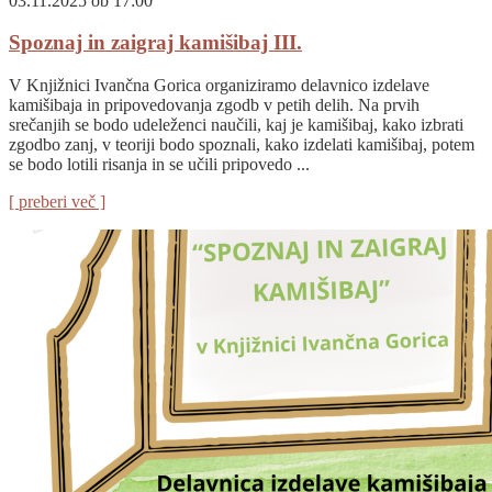
03.11.2025 ob 17:00
Spoznaj in zaigraj kamišibaj III.
V Knjižnici Ivančna Gorica organiziramo delavnico izdelave
kamišibaja in pripovedovanja zgodb v petih delih. Na prvih
srečanjih se bodo udeleženci naučili, kaj je kamišibaj, kako izbrati
zgodbo zanj, v teoriji bodo spoznali, kako izdelati kamišibaj, potem
se bodo lotili risanja in se učili pripovedo ...
[ preberi več ]