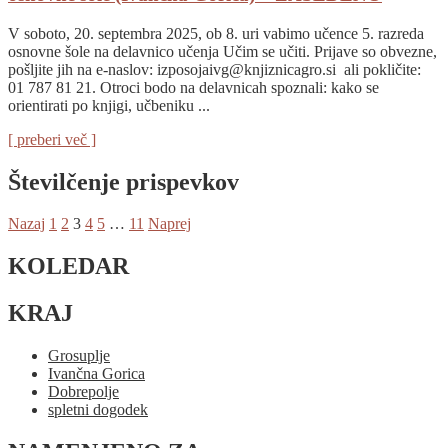
V soboto, 20. septembra 2025, ob 8. uri vabimo učence 5. razreda
osnovne šole na delavnico učenja Učim se učiti. Prijave so obvezne,
pošljite jih na e-naslov: izposojaivg@knjiznicagro.si ali pokličite:
01 787 81 21. Otroci bodo na delavnicah spoznali: kako se
orientirati po knjigi, učbeniku ...
[ preberi več ]
Številčenje prispevkov
Nazaj
1
2
3
4
5
…
11
Naprej
KOLEDAR
KRAJ
Grosuplje
Ivančna Gorica
Dobrepolje
spletni dogodek