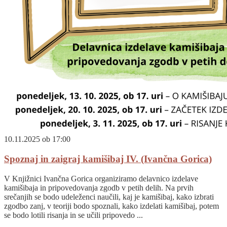
10.11.2025 ob 17:00
Spoznaj in zaigraj kamišibaj IV. (Ivančna Gorica)
V Knjižnici Ivančna Gorica organiziramo delavnico izdelave
kamišibaja in pripovedovanja zgodb v petih delih. Na prvih
srečanjih se bodo udeleženci naučili, kaj je kamišibaj, kako izbrati
zgodbo zanj, v teoriji bodo spoznali, kako izdelati kamišibaj, potem
se bodo lotili risanja in se učili pripovedo ...