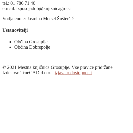
tel.: 01 786 71 40
e-mail: izposojadob@knjiznicagro.si
Vodja enote: Jasmina Mersel Šušteršič
Ustanovitelji
Občina Grosuplje
Občina Dobrepolje
© 2021 Mestna knjižnica Grosuplje. Vse pravice pridržane |
Izdelava: TrueCAD d.o.o. |
izjava o dostopnosti