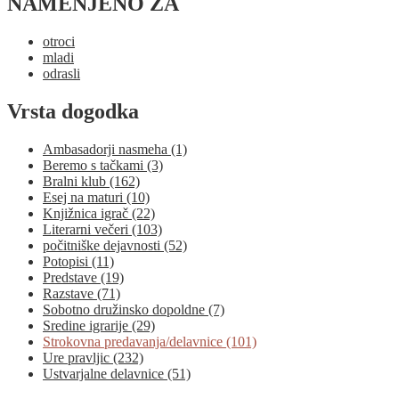
NAMENJENO ZA
otroci
mladi
odrasli
Vrsta dogodka
Ambasadorji nasmeha (1)
Beremo s tačkami (3)
Bralni klub (162)
Esej na maturi (10)
Knjižnica igrač (22)
Literarni večeri (103)
počitniške dejavnosti (52)
Potopisi (11)
Predstave (19)
Razstave (71)
Sobotno družinsko dopoldne (7)
Sredine igrarije (29)
Strokovna predavanja/delavnice (101)
Ure pravljic (232)
Ustvarjalne delavnice (51)