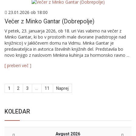
23.01.2026 ob 18:00
Večer z Minko Gantar (Dobrepolje)
V petek, 23. januarja 2026, ob 18. uri Vas vabimo na večer z
Minko Gantar, ki bo v prostorih male dvorane (nadstropje nad
knjižnico) v Jakličevem domu na Vidmu. Minka Gantar je
predavateljica in avtorica številnih knjižnih del. Predstavila bo
novo knjigo z naslovom Minkina kuhinja za hormonsko ravno ...
[ preberi več ]
Številčenje
1
2
3
…
11
Naprej
prispevkov
KOLEDAR
Avgust 2026