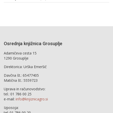
Osrednja knjižnica Grosuplje
Adamičeva cesta 15
1290 Grosuplje
Direktorica: Urška Emeršič
Davčna št.: 65477405
Matična št.: 5559723
Uprava in računovodstvo:
tel.: 01 786 00 25
e-mail:
info@knjiznicagro.si
Izposoja:
tel: 01 786 00 20