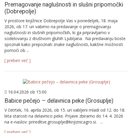
Premagovanje naglušnosti in slušni pripomočki
(Dobrepolje)
V prostore knjižnice Dobrepolje Vas v ponedeljek, 18. maja
2026, ob 17. uri vabimo na predavanje o premagovanju
naglušnosti in slušnih pripomočkih, ki ga pripravljamo v
sodelovanju z društvom gluhih Ljubljana. Na predavanju boste
spoznali kako prepoznati znake naglušnosti, kakšne možnosti
pomoči ob ...
[ preberi več ]
16.04.2026 ob 15:00
Babice pečejo – delavnica peke (Grosuplje)
V četrtek, 16. aprila 2026, ob 15. uri vabljeni mladi od 12. do 18.
leta starosti na delavnico peke. Prijave zbiramo do 14. 4. 2026
na e-naslov: prireditve.grosuplje@knjiznicagro.si. ...
[ preberi več ]