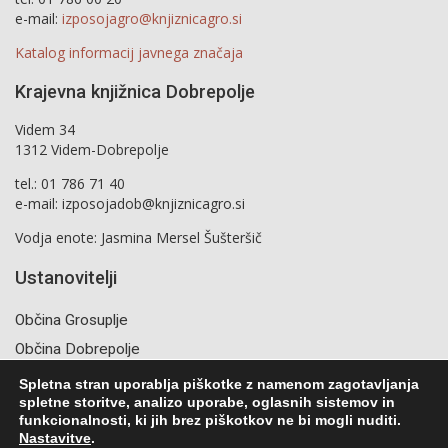
e-mail:
izposojagro@knjiznicagro.si
Katalog informacij javnega značaja
Krajevna knjižnica Dobrepolje
Videm 34
1312 Videm-Dobrepolje
tel.: 01 786 71 40
e-mail: izposojadob@knjiznicagro.si
Vodja enote: Jasmina Mersel Šušteršič
Ustanovitelji
Občina Grosuplje
Občina Dobrepolje
Spletna stran uporablja piškotke z namenom zagotavljanja
spletne storitve, analizo uporabe, oglasnih sistemov in
funkcionalnosti, ki jih brez piškotkov ne bi mogli nuditi.
Nastavitve
.