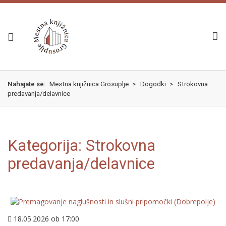
Skok
izjava
na
o
glavno
dostopnosti
vsebino
Nahajate se:
Mestna knjižnica Grosuplje
>
Dogodki
>
Strokovna
predavanja/delavnice
Kategorija:
Strokovna
predavanja/delavnice
18.05.2026 ob 17:00