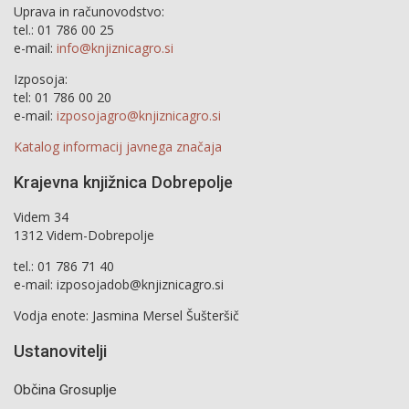
Uprava in računovodstvo:
tel.: 01 786 00 25
e-mail:
info@knjiznicagro.si
Izposoja:
tel: 01 786 00 20
e-mail:
izposojagro@knjiznicagro.si
Katalog informacij javnega značaja
Krajevna knjižnica Dobrepolje
Videm 34
1312 Videm-Dobrepolje
tel.: 01 786 71 40
e-mail: izposojadob@knjiznicagro.si
Vodja enote: Jasmina Mersel Šušteršič
Ustanovitelji
Občina Grosuplje