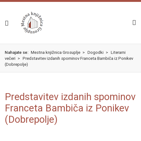
Skok
izjava
na
o
glavno
dostopnosti
vsebino
Nahajate se:
Mestna knjižnica Grosuplje
>
Dogodki
>
Literarni
večeri
>
Predstavitev izdanih spominov Franceta Bambiča iz Ponikev
(Dobrepolje)
Predstavitev izdanih spominov
Franceta Bambiča iz Ponikev
(Dobrepolje)