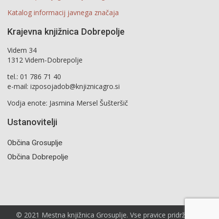
Katalog informacij javnega značaja
Krajevna knjižnica Dobrepolje
Videm 34
1312 Videm-Dobrepolje
tel.: 01 786 71 40
e-mail: izposojadob@knjiznicagro.si
Vodja enote: Jasmina Mersel Šušteršič
Ustanovitelji
Občina Grosuplje
Občina Dobrepolje
© 2021 Mestna knjižnica Grosuplje. Vse pravice pridržane |