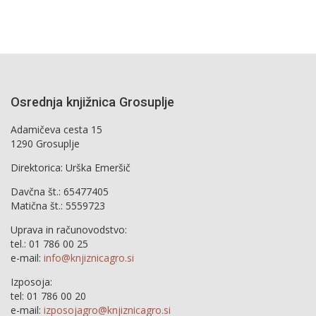
Osrednja knjižnica Grosuplje
Adamičeva cesta 15
1290 Grosuplje
Direktorica: Urška Emeršič
Davčna št.: 65477405
Matična št.: 5559723
Uprava in računovodstvo:
tel.: 01 786 00 25
e-mail:
info@knjiznicagro.si
Izposoja:
tel: 01 786 00 20
e-mail:
izposojagro@knjiznicagro.si