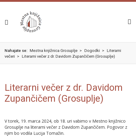
Skok
izjava
na
o
glavno
dostopnosti
vsebino
Nahajate se:
Mestna knjižnica Grosuplje
>
Dogodki
>
Literarni
večeri
>
Literarni večer z dr. Davidom Zupančičem (Grosuplje)
Literarni večer z dr. Davidom
Zupančičem (Grosuplje)
V torek, 19. marca 2024, ob 18. uri vabimo v Mestno knjižnico
Grosuplje na literarni večer z Davidom Zupančičem. Pogovor z
njim bo vodila Lucija Tomažin.